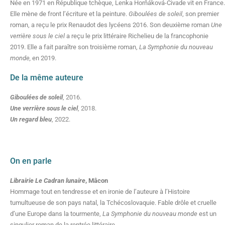
Née en 1971 en République tchèque, Lenka Horňáková-Civade vit en France.
Elle mène de front l’écriture et la peinture.
Giboulées de soleil
, son premier
roman, a reçu le prix Renaudot des lycéens 2016. Son deuxième roman
Une
verrière sous le ciel
a reçu le prix littéraire Richelieu de la francophonie
2019. Elle a fait paraître son troisième roman,
La Symphonie du nouveau
monde,
en 2019.
De la même auteure
Giboulées de soleil
, 2016.
Une verrière sous le ciel
, 2018.
Un regard bleu
, 2022.
On en parle
Librairie Le Cadran lunaire
, Mâcon
Hommage tout en tendresse et en ironie de l’auteure à l’Histoire
tumultueuse de son pays natal, la Tchécoslovaquie. Fable drôle et cruelle
d’une Europe dans la tourmente,
La Symphonie du nouveau monde
est un
singulier roman de la rentrée littéraire.