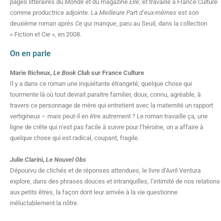
pages littéraires du
Monde
et du magazine
Elle
, et travaille à France Culture
comme productrice adjointe.
La Meilleure Part d’eux-mêmes
est son
deuxième roman après
Ce qui manque
, paru au Seuil, dans la collection
« Fiction et Cie », en 2008.
On en parle
Marie Richeux,
Le Book Club
sur France Culture
Il y a dans ce roman une inquiétante étrangeté, quelque chose qui
tourmente là où tout devrait paraitre familier, doux, connu, agréable, à
travers ce personnage de mère qui entretient avec la maternité un rapport
vertigineux – mais peut-il en être autrement ? Le roman travaille ça, une
ligne de crête qui n’est pas facile à suivre pour l’héroïne, on a affaire à
quelque chose qui est radical, coupant, fragile.
Julie Clarini,
Le Nouvel Obs
Dépourvu de clichés et de réponses attendues, le livre d’Avril Ventura
explore, dans des phrases douces et intranquilles, l’intimité de nos relations
aux petits êtres, la façon dont leur arrivée à la vie questionne
inéluctablement la nôtre.