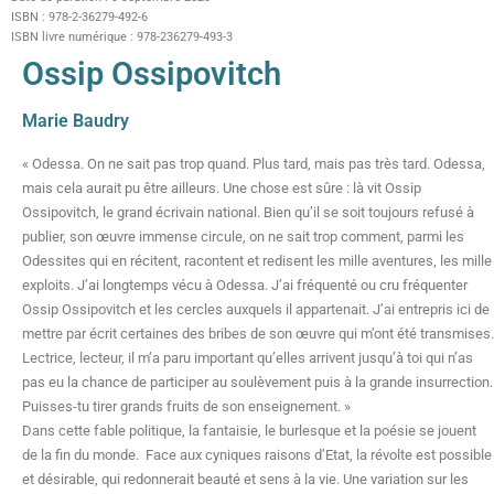
ISBN : 978-2-36279-492-6
ISBN livre numérique : 978-236279-493-3
Ossip Ossipovitch
Marie Baudry
« Odessa. On ne sait pas trop quand. Plus tard, mais pas très tard. Odessa,
mais cela aurait pu être ailleurs. Une chose est sûre : là vit Ossip
Ossipovitch, le grand écrivain national. Bien qu’il se soit toujours refusé à
publier, son œuvre immense circule, on ne sait trop comment, parmi les
Odessites qui en récitent, racontent et redisent les mille aventures, les mille
exploits. J’ai longtemps vécu à Odessa. J’ai fréquenté ou cru fréquenter
Ossip Ossipovitch et les cercles auxquels il appartenait. J’ai entrepris ici de
mettre par écrit certaines des bribes de son œuvre qui m’ont été transmises.
Lectrice, lecteur, il m’a paru important qu’elles arrivent jusqu’à toi qui n’as
pas eu la chance de participer au soulèvement puis à la grande insurrection.
Puisses-tu tirer grands fruits de son enseignement. »
Dans cette fable politique, la fantaisie, le burlesque et la poésie se jouent
de la fin du monde. Face aux cyniques raisons d’Etat, la révolte est possible
et désirable, qui redonnerait beauté et sens à la vie. Une variation sur les