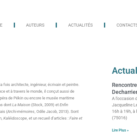
E
AUTEURS
ACTUALITÉS
CONTACT
Actual
Rencontre
 fois architecte, ingénieur, écrivain et peintre.
Decharrie
ce et à travers le monde, il conçut aussi de
Opéra de Pékin ou encore le musée maritime
A l’occasion d
ans dont
La Maison
(Stock, 2009) et
Enfin
Jacqueline L
16h à 19h, à 
ais (
Archi-mémoires
, Odile Jacob, 2013). Sont
(75016)
n,
Kaléidoscope
, et un recueil d’articles :
Faire et
Lire Plus »